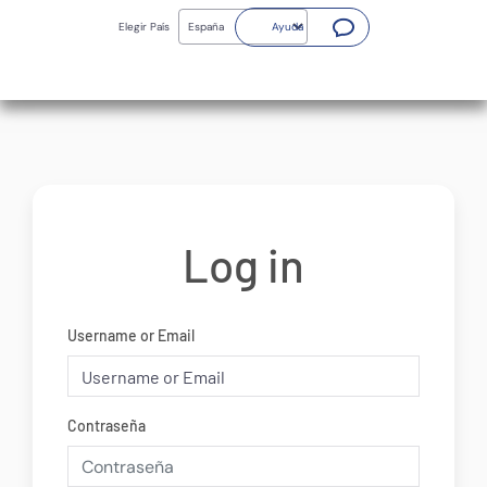
Skip
(Abrir nueva ventana)
to
Elegir País
Ayuda
main
content
Log in
Username or Email
Contraseña