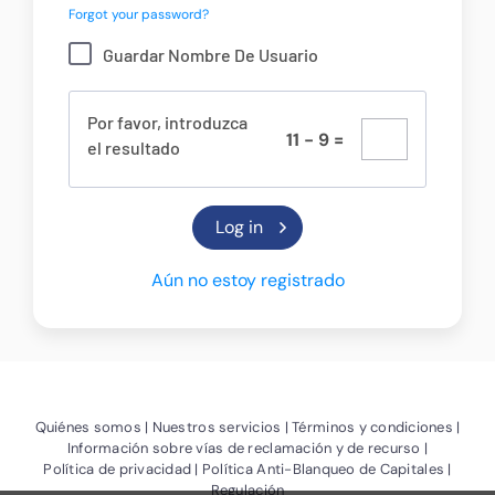
Forgot your password?
Guardar Nombre De Usuario
Por favor, introduzca
1
1
-
9
=
el resultado
Aún no estoy registrado
(Abrir nueva ventana)
(Abrir nueva ventana)
(Abrir
Quiénes somos
Nuestros servicios
Términos y condiciones
(Abrir nue
Información sobre vías de reclamación y de recurso
(Abrir nueva ventana)
(Abrir 
Política de privacidad
Política Anti-Blanqueo de Capitales
Regulación